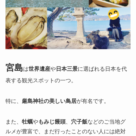
宮島
は
世界遺産
や
日本三景
に選ばれる日本を代
表する観光スポットの一つ。
特に、
厳島神社の美しい鳥居
が有名です。
また、
牡蠣
や
もみじ饅頭
、
穴子飯
などのご当地グ
ルメが豊富で、まだ行ったことのない人には絶対