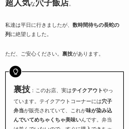
超人気
穴子飯店
な
。
私達は平日に行きましたが、
数時間待ちの長蛇の
列
に絶望しました。
ただ、ご安心ください。
裏技
があります。
裏技
：このお店、実は
テイクアウト
やっ
ています。テイクアウトコーナーには
穴子
弁当
が販売されていて、これが
味が染み込
んでいてめちゃくちゃ美味い
んです。弁当