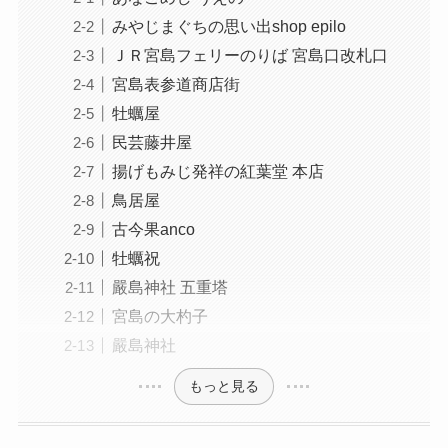
みやじまぐちの思い出shop epilo
ＪＲ宮島フェリーのりば 宮島口改札口
宮島表参道商店街
牡蠣屋
民芸藤井屋
揚げもみじ発祥の紅葉堂 本店
鳥居屋
古今果anco
牡蠣祝
嚴島神社 五重塔
宮島の大杓子
嚴島神社
もっと見る