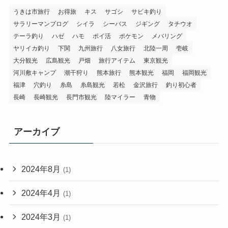
うきは市旅行
お得旅
キス
サゴシ
サビキ釣り
サラリーマンブログ
シイラ
シーバス
ジギング
タチウオ
テーラ釣り
ハゼ
ハモ
ポイ活
ポケモン
メバリング
ヤリイカ釣り
下関
九州旅行
八女旅行
北陸一周
壱岐
大分観光
広島観光
戸畑
旅行アイテム
東京観光
河川敷キャンプ
潮干狩り
熊本旅行
熊本観光
福岡
福岡観光
福津
穴釣り
糸島
糸島観光
若松
金沢旅行
釣り初心者
長崎
長崎観光
長門市観光
陸マイラー
青物
アーカイブ
2024年8月
(1)
2024年4月
(1)
2024年3月
(1)