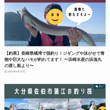
【釣果】長崎県橘湾で筏釣り！ジギングや泳がせで青
物や巨大なハモが釣れてます！ 〜浜崎水産の浜漁丸
の渡し船より〜
2022年9月27日
釣り