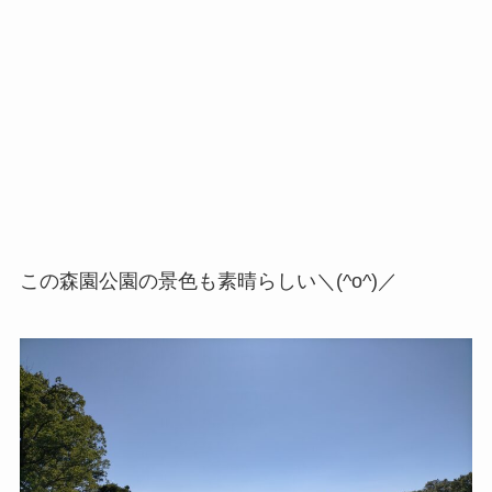
この森園公園の景色も素晴らしい＼(^o^)／