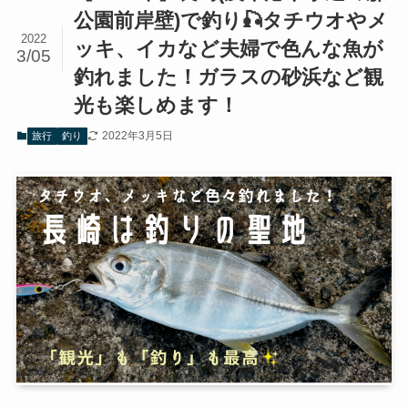
公園前岸壁)で釣り🎣タチウオやメ
2022
ッキ、イカなど夫婦で色んな魚が
3/05
釣れました！ガラスの砂浜など観
光も楽しめます！
2022年3月5日
旅行
釣り