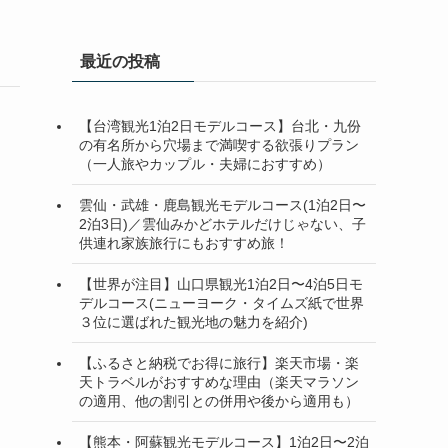
最近の投稿
【台湾観光1泊2日モデルコース】台北・九份
の有名所から穴場まで満喫する欲張りプラン
（一人旅やカップル・夫婦におすすめ）
雲仙・武雄・鹿島観光モデルコース(1泊2日〜
2泊3日)／雲仙みかどホテルだけじゃない、子
供連れ家族旅行にもおすすめ旅！
【世界が注目】山口県観光1泊2日〜4泊5日モ
デルコース(ニューヨーク・タイムズ紙で世界
３位に選ばれた観光地の魅力を紹介)
【ふるさと納税でお得に旅行】楽天市場・楽
天トラベルがおすすめな理由（楽天マラソン
の適用、他の割引との併用や後から適用も）
【熊本・阿蘇観光モデルコース】1泊2日〜2泊