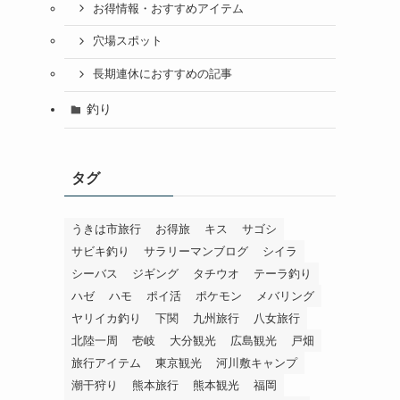
お得情報・おすすめアイテム
穴場スポット
長期連休におすすめの記事
釣り
タグ
うきは市旅行
お得旅
キス
サゴシ
サビキ釣り
サラリーマンブログ
シイラ
シーバス
ジギング
タチウオ
テーラ釣り
ハゼ
ハモ
ポイ活
ポケモン
メバリング
ヤリイカ釣り
下関
九州旅行
八女旅行
北陸一周
壱岐
大分観光
広島観光
戸畑
旅行アイテム
東京観光
河川敷キャンプ
潮干狩り
熊本旅行
熊本観光
福岡